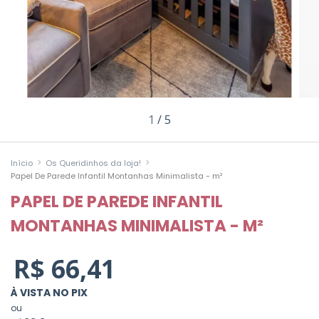
1
/
5
>
>
Início
Os Queridinhos da loja!
Papel De Parede Infantil Montanhas Minimalista - m²
PAPEL DE PAREDE INFANTIL
MONTANHAS MINIMALISTA - M²
R$ 66,41
À VISTA NO PIX
ou