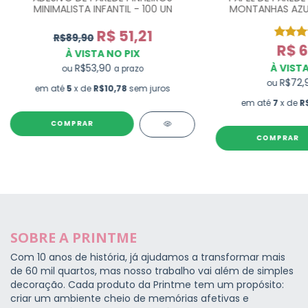
MINIMALISTA INFANTIL - 100 UN
MONTANHAS AZUL
R$ 51,21
R$89,90
R$ 6
À VISTA NO PIX
R$53,90
À VISTA
ou
a prazo
R$72
ou
em até
5
x de
R$10,78
sem juros
em até
7
x de
R
COMPRAR
SOBRE A PRINTME
Com 10 anos de história, já ajudamos a transformar mais
de 60 mil quartos, mas nosso trabalho vai além de simples
decoração. Cada produto da Printme tem um propósito:
criar um ambiente cheio de memórias afetivas e