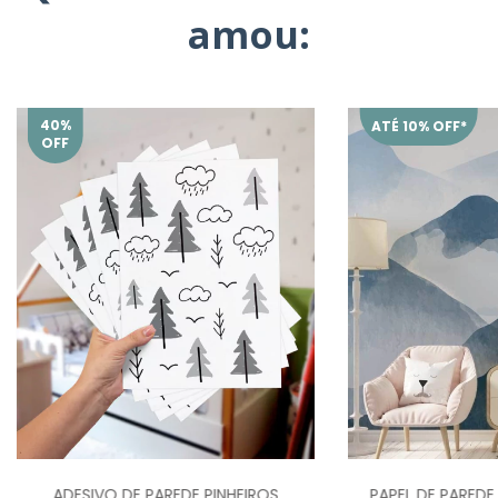
amou:
40
%
ATÉ 10% OFF*
OFF
ADESIVO DE PAREDE PINHEIROS
PAPEL DE PARED