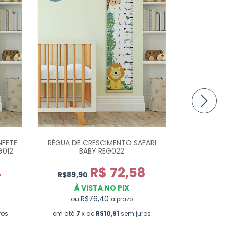
NFETE
RÉGUA DE CRESCIMENTO SAFARI
RÉGUA
G012
BABY REG022
4
R$ 72,58
R$89,90
R$95,9
À VISTA NO PIX
À 
R$76,40
ou
ou
a prazo
ros
em até
7
x de
R$10,91
sem juros
em até
8