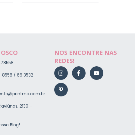
NOSCO
NOS ENCONTRE NAS
REDES!
278558
-8558 / 66 3532-
nto@printme.com.br
aviúnas, 2130 -
osso Blog!