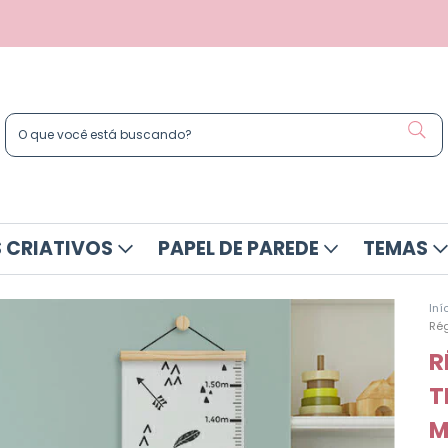
 CRIATIVOS
PAPEL DE PAREDE
TEMAS
Iní
Rég
R
T
M