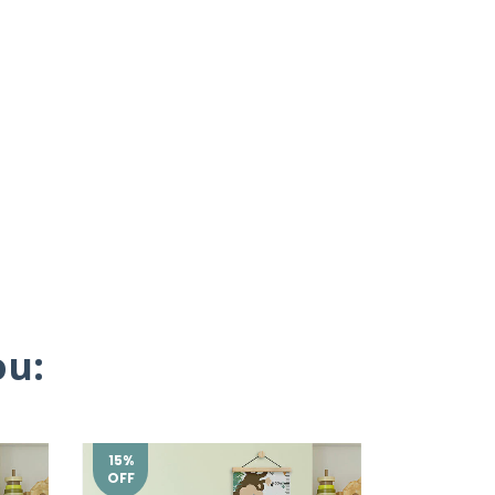
u:
15
%
15
%
OFF
OFF