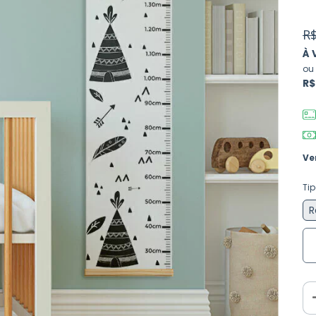
R$
À 
ou
R$
Ve
Ti
R