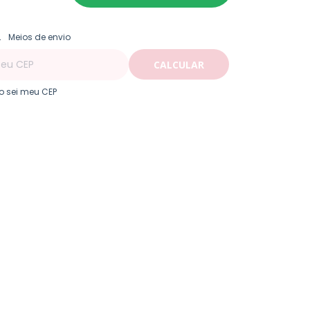
ALTERAR CEP
regas para o CEP:
Meios de envio
CALCULAR
o sei meu CEP