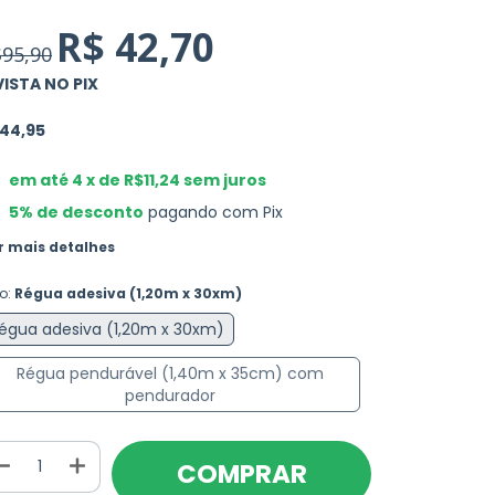
R$ 42,70
95,90
VISTA NO PIX
44,95
em até
4
x de
R$11,24
sem juros
5% de desconto
pagando com Pix
r mais detalhes
po:
Régua adesiva (1,20m x 30xm)
égua adesiva (1,20m x 30xm)
Régua pendurável (1,40m x 35cm) com
pendurador