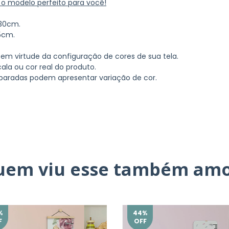
 o modelo perfeito para você!
 30cm.
5cm.
 em virtude da configuração de cores de sua tela.
ala ou cor real do produto.
paradas podem apresentar variação de cor.
uem viu esse também amo
%
44
%
F
OFF