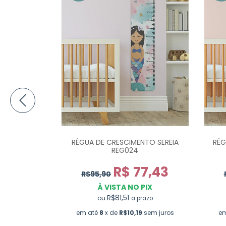
IMENTO
RÉGUA DE CRESCIMENTO SEREIA
RÉG
 REG025
REG024
1,24
R$ 77,43
R$95,90
PIX
À VISTA NO PIX
R$81,51
ou
razo
a prazo
sem juros
em até
8
x de
R$10,19
sem juros
e