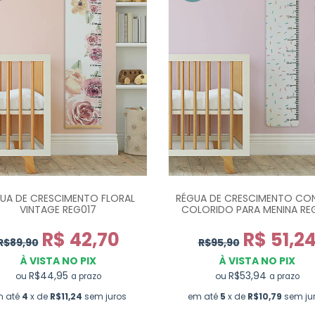
UA DE CRESCIMENTO FLORAL
RÉGUA DE CRESCIMENTO CO
VINTAGE REG017
COLORIDO PARA MENINA RE
R$ 42,70
R$ 51,2
R$89,90
R$95,90
À VISTA NO PIX
À VISTA NO PIX
R$44,95
R$53,94
ou
ou
a prazo
a prazo
m até
4
x de
R$11,24
sem juros
em até
5
x de
R$10,79
sem ju