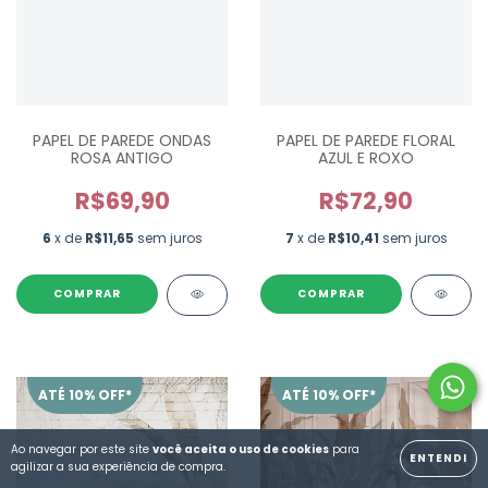
PAPEL DE PAREDE ONDAS
PAPEL DE PAREDE FLORAL
ROSA ANTIGO
AZUL E ROXO
R$69,90
R$72,90
6
x de
R$11,65
sem juros
7
x de
R$10,41
sem juros
ATÉ 10% OFF*
ATÉ 10% OFF*
Ao navegar por este site
você aceita o uso de cookies
para
ENTENDI
agilizar a sua experiência de compra.