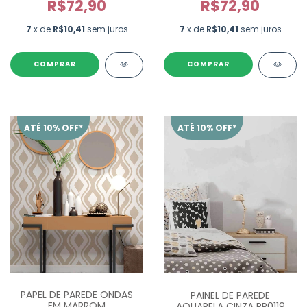
R$72,90
R$72,90
7
x de
R$10,41
sem juros
7
x de
R$10,41
sem juros
ATÉ 10% OFF*
ATÉ 10% OFF*
PAPEL DE PAREDE ONDAS
PAINEL DE PAREDE
EM MARROM
AQUARELA CINZA PP0119