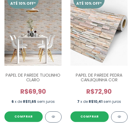
ATÉ 10% OFF*
ATÉ 10% OFF*
PAPEL DE PAREDE TIJOLINHO
PAPEL DE PAREDE PEDRA
CLARO
CANJIQUINHA COR
R$69,90
R$72,90
6
x de
R$11,65
sem juros
7
x de
R$10,41
sem juros