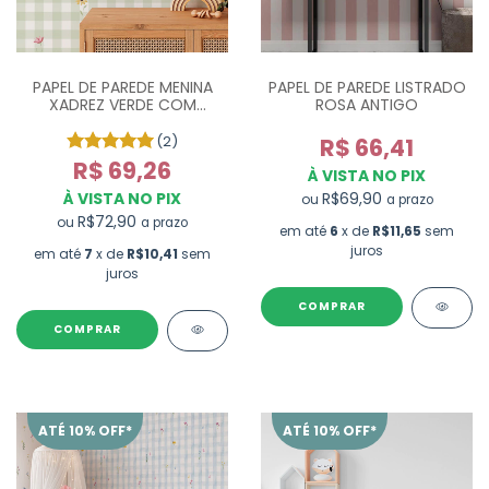
PAPEL DE PAREDE MENINA
PAPEL DE PAREDE LISTRADO
XADREZ VERDE COM
ROSA ANTIGO
FLORES COLORIDAS - M²
(2)
R$ 66,41
R$ 69,26
À VISTA NO PIX
À VISTA NO PIX
R$69,90
ou
a prazo
R$72,90
ou
a prazo
em até
6
x de
R$11,65
sem
juros
em até
7
x de
R$10,41
sem
juros
ATÉ 10% OFF*
ATÉ 10% OFF*