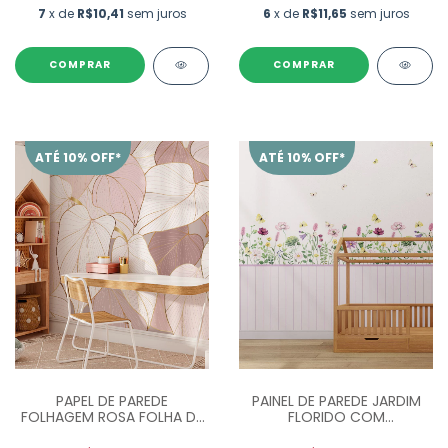
7
x de
R$10,41
sem juros
6
x de
R$11,65
sem juros
ATÉ 10% OFF*
ATÉ 10% OFF*
PAPEL DE PAREDE
PAINEL DE PAREDE JARDIM
FOLHAGEM ROSA FOLHA DE
FLORIDO COM
CORAÇÃO - M²
BORBOLETAS PP0142