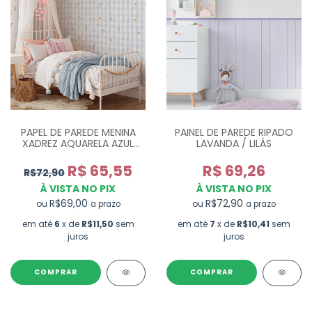
PAPEL DE PAREDE MENINA
PAINEL DE PAREDE RIPADO
XADREZ AQUARELA AZUL
LAVANDA / LILÁS
COM FLORES - M²
R$ 65,55
R$ 69,26
R$72,90
À VISTA NO PIX
À VISTA NO PIX
R$69,00
R$72,90
ou
ou
a prazo
a prazo
em até
6
x de
R$11,50
sem
em até
7
x de
R$10,41
sem
juros
juros