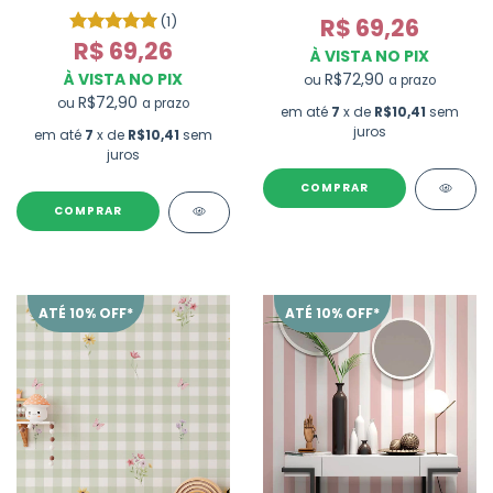
IRREGULAR - M²
(1)
R$ 69,26
R$ 69,26
À VISTA NO PIX
À VISTA NO PIX
R$72,90
ou
a prazo
R$72,90
ou
a prazo
em até
7
x de
R$10,41
sem
juros
em até
7
x de
R$10,41
sem
juros
COMPRAR
ATÉ 10% OFF*
ATÉ 10% OFF*