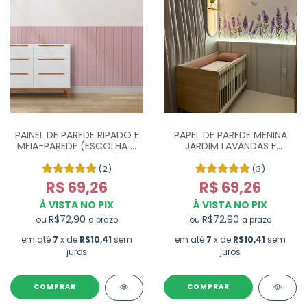
PAINEL DE PAREDE RIPADO E
PAPEL DE PAREDE MENINA
MEIA-PAREDE (ESCOLHA A
JARDIM LAVANDAS E
COR)
BORBOLETAS - M²
(2)
(3)
R$ 69,26
R$ 69,26
À VISTA NO PIX
À VISTA NO PIX
R$72,90
R$72,90
ou
ou
a prazo
a prazo
em até
7
x de
R$10,41
sem
em até
7
x de
R$10,41
sem
juros
juros