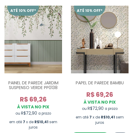
ATÉ 10% OFF*
ATÉ 10% OFF*
PAINEL DE PAREDE JARDIM
PAPEL DE PAREDE BAMBU
SUSPENSO VERDE PP0138
R$ 69,26
R$ 69,26
À VISTA NO PIX
À VISTA NO PIX
R$72,90
ou
a prazo
R$72,90
ou
a prazo
em até
7
x de
R$10,41
sem
em até
7
x de
R$10,41
sem
juros
juros