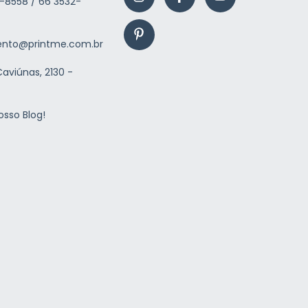
-8558 / 66 3532-
nto@printme.com.br
aviúnas, 2130 -
osso Blog!