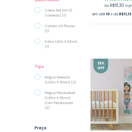
R$111,30
ou
a p
Cobre Até 3m² (5
em até
10
x de
R$11,13
Cartelas) (1)
Combo: 03 Placas
(1)
Folha 1,10m X 60cm
(1)
15
%
Tipo
OFF
Régua Adesiva
(1,20m X 30xm) (2)
Régua Pendurável
(1,40m X 35cm)
Com Pendurador
(2)
Preço