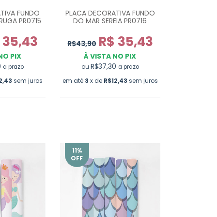
TIVA FUNDO
PLACA DECORATIVA FUNDO
RUGA PR0715
DO MAR SEREIA PR0716
 35,43
R$ 35,43
R$43,90
NO PIX
À VISTA NO PIX
0
R$37,30
ou
a prazo
a prazo
2,43
sem juros
em até
3
x de
R$12,43
sem juros
11
%
OFF