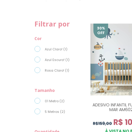
Filtrar por
30
%
OFF
Cor
Azul Claro! (1)
Azul Escuro! (1)
Rosa Claro! (1)
Tamanho
01 Metro (2)
ADESIVO INFANTIL 
MAR AM60
5 Metros (2)
R$ 1
R$159,00
À VISTA NO 
Quantidade