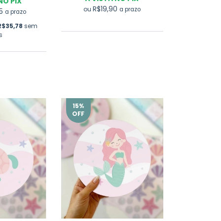
NO PIX
R$19,90
ou
a prazo
75
a prazo
R$35,78
sem
s
15
%
OFF