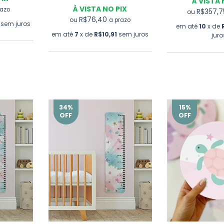
À VISTA 
À VISTA NO PIX
razo
R$357,
ou
R$76,40
ou
a prazo
sem juros
em até
10
x de
em até
7
x de
R$10,91
sem juros
juro
34
%
15
%
OFF
OFF