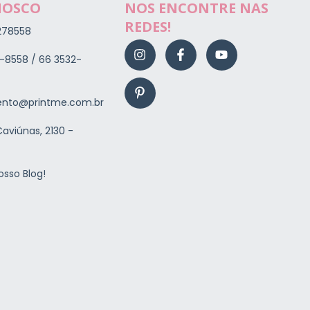
NOSCO
NOS ENCONTRE NAS
REDES!
278558
-8558 / 66 3532-
nto@printme.com.br
aviúnas, 2130 -
osso Blog!