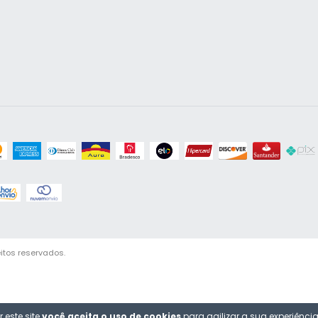
itos reservados.
 este site
você aceita o uso de cookies
para agilizar a sua experiênci