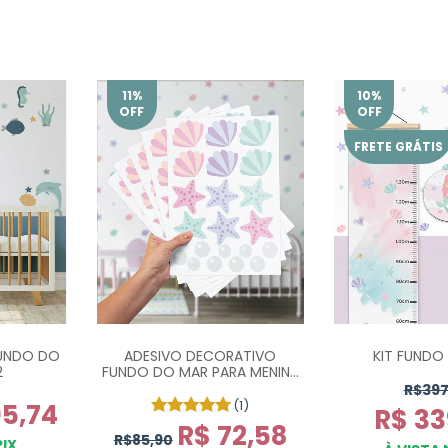
11
%
10
%
OFF
OFF
FRETE GRÁTIS
FUNDO DO
ADESIVO DECORATIVO
KIT FUNDO
2
FUNDO DO MAR PARA MENINA
- COM 105 UN
R$397
(1)
05,74
R$ 33
R$ 72,58
R$85,90
PIX