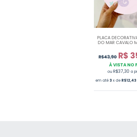
PLACA DECORATIV
DO MAR CAVALO 
PR0717
R$ 3
R$43,90
À VISTA NO 
R$37,30
ou
a p
em até
3
x de
R$12,43