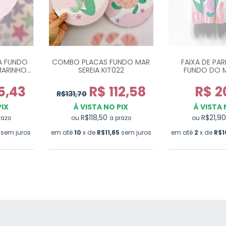
A FUNDO
COMBO PLACAS FUNDO MAR
FAIXA DE PAR
MARINHO
SEREIA KIT022
FUNDO DO M
5,43
R$ 112,58
R$ 2
R$131,70
PIX
À VISTA NO PIX
À VISTA 
R$118,50
R$21,9
ou
ou
razo
a prazo
sem juros
em até
10
x de
R$11,85
sem juros
em até
2
x de
R$1