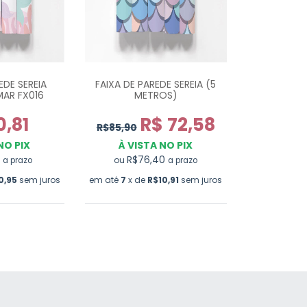
EDE SEREIA
FAIXA DE PAREDE SEREIA (5
AR FX016
METROS)
0,81
R$ 72,58
R$85,90
NO PIX
À VISTA NO PIX
0
R$76,40
ou
a prazo
a prazo
0,95
sem juros
em até
7
x de
R$10,91
sem juros