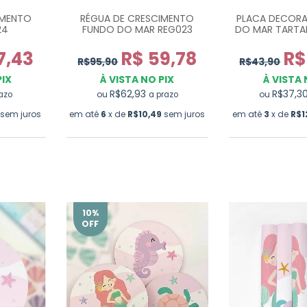
IMENTO
RÉGUA DE CRESCIMENTO
PLACA DECORA
24
FUNDO DO MAR REG023
DO MAR TARTA
7,43
R$ 59,78
R$
R$95,90
R$43,90
PIX
À VISTA NO PIX
À VISTA 
R$62,93
R$37,3
ou
ou
azo
a prazo
sem juros
em até
6
x de
R$10,49
sem juros
em até
3
x de
R$1
10
%
OFF