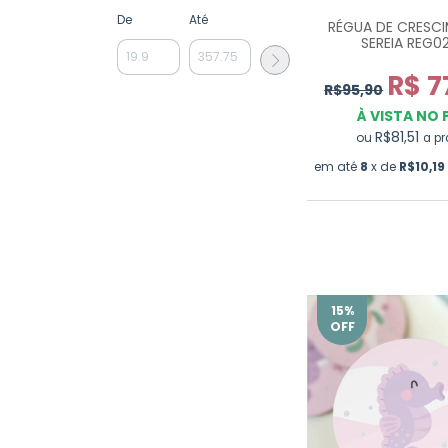
De
Até
RÉGUA DE CRESC
SEREIA REG0
R$ 7
R$95,90
À VISTA NO 
R$81,51
ou
a pr
em até
8
x de
R$10,19
15
%
OFF