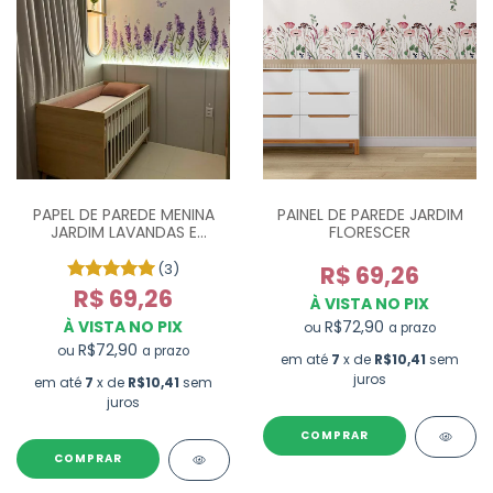
PAPEL DE PAREDE MENINA
PAINEL DE PAREDE JARDIM
JARDIM LAVANDAS E
FLORESCER
BORBOLETAS - M²
(3)
R$ 69,26
R$ 69,26
À VISTA NO PIX
À VISTA NO PIX
R$72,90
ou
a prazo
R$72,90
ou
a prazo
em até
7
x de
R$10,41
sem
juros
em até
7
x de
R$10,41
sem
juros