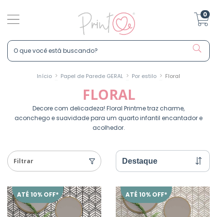
0
>
>
>
Início
Papel de Parede GERAL
Por estilo
Floral
FLORAL
Decore com delicadeza! Floral Printme traz charme,
aconchego e suavidade para um quarto infantil encantador e
acolhedor.
Filtrar
ATÉ 10% OFF*
ATÉ 10% OFF*