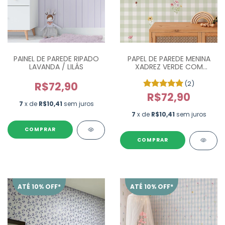
PAINEL DE PAREDE RIPADO
PAPEL DE PAREDE MENINA
LAVANDA / LILÁS
XADREZ VERDE COM
FLORES COLORIDAS - M²
(2)
R$72,90
R$72,90
7
x de
R$10,41
sem juros
7
x de
R$10,41
sem juros
ATÉ 10% OFF*
ATÉ 10% OFF*