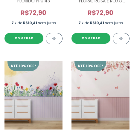
FLORIDO PP0143
FLORAL ROSA E ROXO
PP0144
R$72,90
R$72,90
7
x de
R$10,41
sem juros
7
x de
R$10,41
sem juros
ATÉ 10% OFF*
ATÉ 10% OFF*