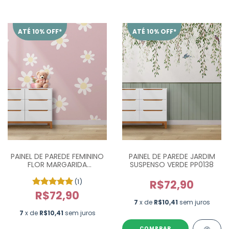
ATÉ 10% OFF*
ATÉ 10% OFF*
PAINEL DE PAREDE FEMININO
PAINEL DE PAREDE JARDIM
FLOR MARGARIDA
SUSPENSO VERDE PP0138
IRREGULAR - M²
(1)
R$72,90
R$72,90
7
x de
R$10,41
sem juros
7
x de
R$10,41
sem juros