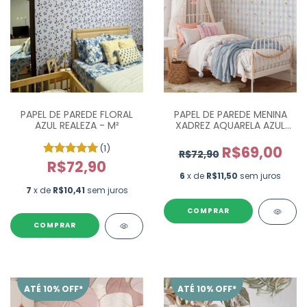
PAPEL DE PAREDE FLORAL
PAPEL DE PAREDE MENINA
AZUL REALEZA - M²
XADREZ AQUARELA AZUL
COM FLORES - M²
(1)
R$69,00
R$72,90
R$72,90
6
x de
R$11,50
sem juros
7
x de
R$10,41
sem juros
ATÉ 10% OFF*
ATÉ 10% OFF*