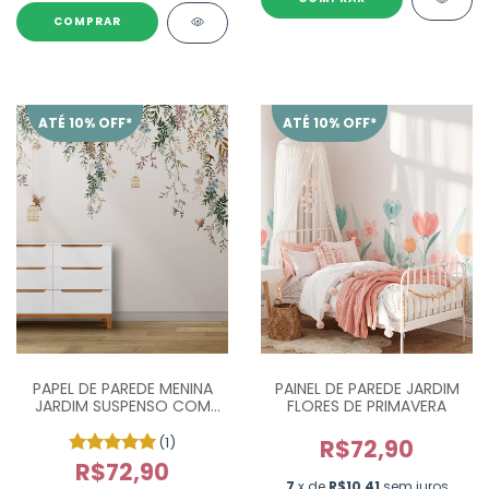
COMPRAR
ATÉ 10% OFF*
ATÉ 10% OFF*
PAPEL DE PAREDE MENINA
PAINEL DE PAREDE JARDIM
JARDIM SUSPENSO COM
FLORES DE PRIMAVERA
PASSARINHOS - M²
(1)
R$72,90
R$72,90
7
x de
R$10,41
sem juros