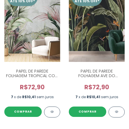
ATÉ 10% OFF*
ATÉ 10% OFF*
PAPEL DE PAREDE
PAPEL DE PAREDE
FOLHAGEM TROPICAL COM
FOLHAGEM AVE DO
CIMENTO QUEIMADO - M²
PARAÍSO FUNDO PRETO -
M²
R$72,90
R$72,90
7
x de
R$10,41
sem juros
7
x de
R$10,41
sem juros