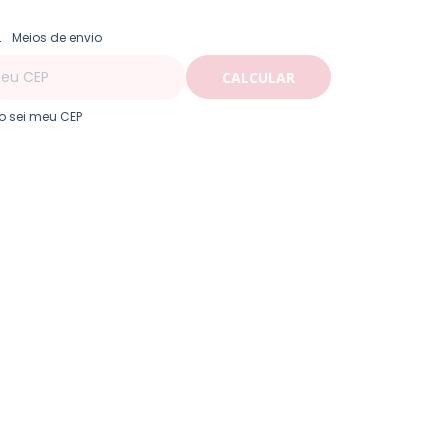
ALTERAR CEP
regas para o CEP:
Meios de envio
CALCULAR
o sei meu CEP