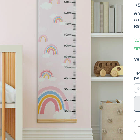
R$
À 
ou
R$
Ve
Ti
pe
R