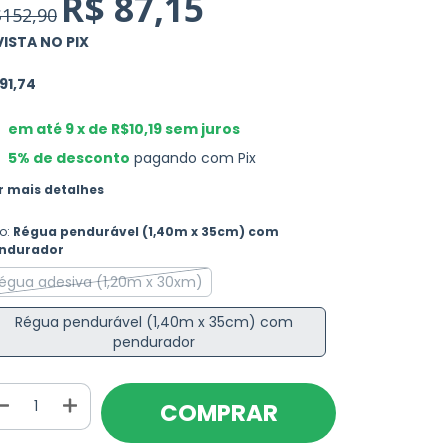
R$ 87,15
152,90
VISTA NO PIX
91,74
em até
9
x de
R$10,19
sem juros
5% de desconto
pagando com Pix
r mais detalhes
po:
Régua pendurável (1,40m x 35cm) com
ndurador
égua adesiva (1,20m x 30xm)
Régua pendurável (1,40m x 35cm) com
pendurador