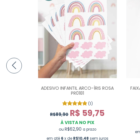
ÍRIS TONS
ADESIVO INFANTIL ARCO-ÍRIS ROSA
FAIX
E PR0193
PR0181
(1)
2,58
R$ 59,75
R$89,90
PIX
À VISTA NO PIX
prazo
R$62,90
ou
a prazo
sem juros
em
em até
6
x de
R$10,48
sem juros