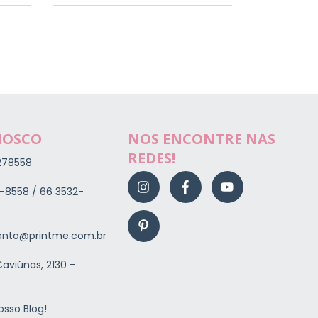
NOSCO
NOS ENCONTRE NAS
REDES!
278558
-8558 / 66 3532-
nto@printme.com.br
aviúnas, 2130 -
osso Blog!