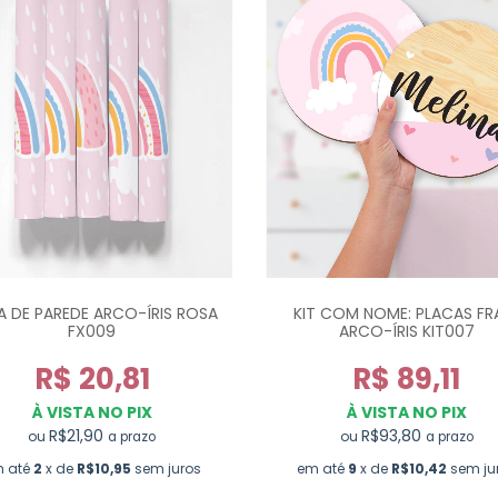
A DE PAREDE ARCO-ÍRIS ROSA
KIT COM NOME: PLACAS FR
FX009
ARCO-ÍRIS KIT007
R$ 20,81
R$ 89,11
À VISTA NO PIX
À VISTA NO PIX
R$21,90
R$93,80
ou
ou
a prazo
a prazo
 até
2
x de
R$10,95
sem juros
em até
9
x de
R$10,42
sem ju