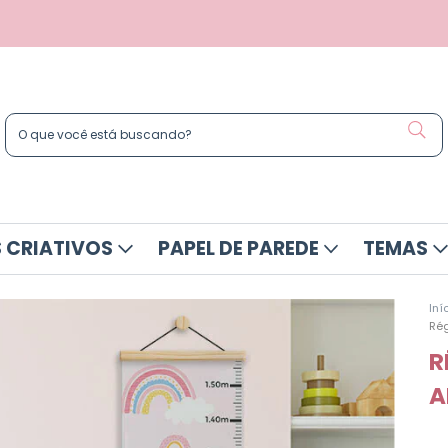
 CRIATIVOS
PAPEL DE PAREDE
TEMAS
Iní
Rég
R
A