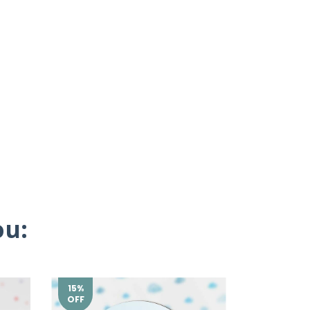
u:
15
%
46
%
OFF
OFF