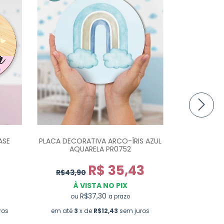
ASE
PLACA DECORATIVA ARCO-ÍRIS AZUL
PLACA DE
AQUARELA PR0752
COL
R$ 35,43
R$43,90
R$45,9
À VISTA NO PIX
À 
R$37,30
ou
ou
a prazo
ros
em até
3
x de
R$12,43
sem juros
em até
2