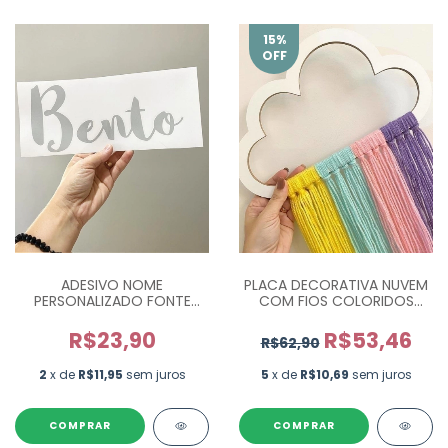
15
%
OFF
ADESIVO NOME
PLACA DECORATIVA NUVEM
PERSONALIZADO FONTE
COM FIOS COLORIDOS
"DIVERTIDA"
PERSONALIZADO
R$23,90
R$53,46
R$62,90
2
x de
R$11,95
sem juros
5
x de
R$10,69
sem juros
COMPRAR