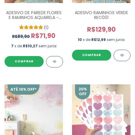
ADESIVO DE PAREDE FLORES
ADESIVO RAMINHOS VERDE
E RAMINHOS AQUARELA -
REC001
COM 115 UN
(1)
R$129,90
R$71,90
R$89,90
10
x de
R$12,99
sem juros
7
x de
R$10,27
sem juros
COMPRAR
COMPRAR
20
%
ATÉ 10% OFF*
OFF