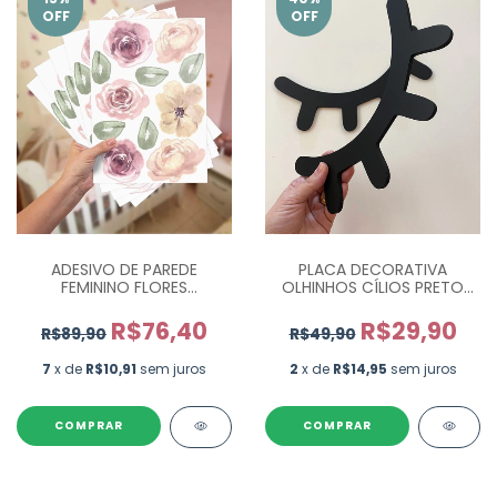
OFF
OFF
ADESIVO DE PAREDE
PLACA DECORATIVA
FEMININO FLORES
OLHINHOS CÍLIOS PRETO
AQUARELA VINTAGE - COM
PR0730
55 UN
R$76,40
R$29,90
R$89,90
R$49,90
7
x de
R$10,91
sem juros
2
x de
R$14,95
sem juros
COMPRAR