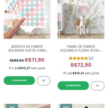
ADESIVO DE PAREDE
PAINEL DE PAREDE
BOLINHAS PASTEL PARA
AQUARELA FLORAL ROSA E
QUARTO INFANTIL - COM
ROXO PP0122
175 UN
(2)
R$71,90
R$89,90
R$72,90
7
x de
R$10,27
sem juros
7
x de
R$10,41
sem juros
COMPRAR
15
%
40
%