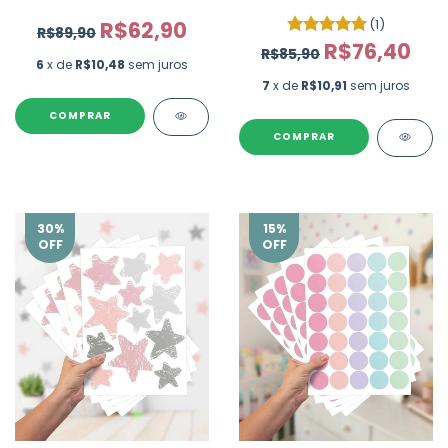
INFANTIL - COM 80 UN
MENINA - COM 105 UN
(1)
R$62,90
R$89,90
R$76,40
R$85,90
6
x de
R$10,48
sem juros
7
x de
R$10,91
sem juros
COMPRAR
COMPRAR
30
%
15
%
OFF
OFF