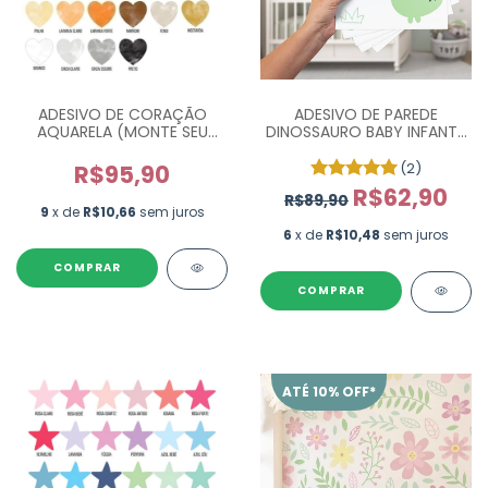
ADESIVO DE CORAÇÃO
ADESIVO DE PAREDE
AQUARELA (MONTE SEU
DINOSSAURO BABY INFANTIL
KIT)
- ESCOLHA A COR
(2)
R$95,90
R$62,90
R$89,90
9
x de
R$10,66
sem juros
6
x de
R$10,48
sem juros
COMPRAR
COMPRAR
ATÉ 10% OFF*