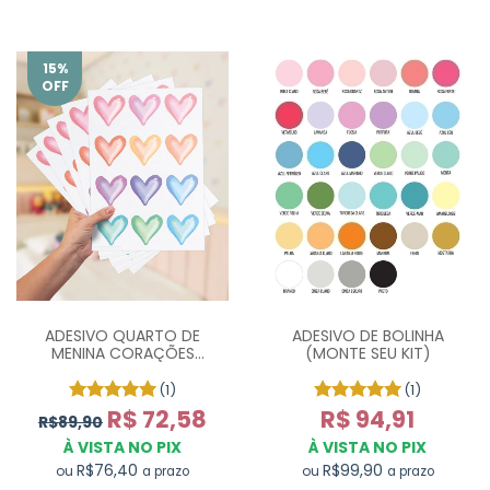
15
%
OFF
ADESIVO QUARTO DE
ADESIVO DE BOLINHA
MENINA CORAÇÕES
(MONTE SEU KIT)
AQUARELA NINA - 60 UN
(1)
(1)
R$ 72,58
R$ 94,91
R$89,90
À VISTA NO PIX
À VISTA NO PIX
R$76,40
R$99,90
ou
ou
a prazo
a prazo