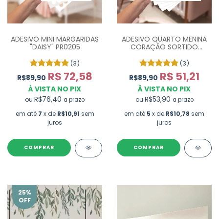
ADESIVO MINI MARGARIDAS
ADESIVO QUARTO MENINA
"DAISY" PR0205
CORAÇÃO SORTIDO
CANDY COLOR - COM 130
UN
(3)
(3)
R$ 72,58
R$ 51,21
R$89,90
R$89,90
À VISTA NO PIX
À VISTA NO PIX
R$76,40
R$53,90
ou
ou
a prazo
a prazo
em até
7
x de
R$10,91
sem
em até
5
x de
R$10,78
sem
juros
juros
COMPRAR
COMPRAR
25
%
OFF