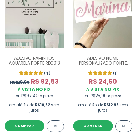
ADESIVO RAMINHOS
ADESIVO NOME
AQUARELA FORTE REC013
PERSONALIZADO FONTE
"CURSIVA"
(4)
(1)
R$ 92,53
R$ 24,60
R$129,90
À VISTA NO PIX
À VISTA NO PIX
R$97,40
R$25,90
ou
ou
a prazo
a prazo
em até
9
x de
R$10,82
sem
em até
2
x de
R$12,95
sem
juros
juros
COMPRAR