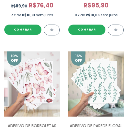
UN
R$76,40
R$95,90
R$89,90
7
x de
R$10,91
sem juros
9
x de
R$10,66
sem juros
COMPRAR
COMPRAR
10
%
15
%
OFF
OFF
ADESIVO DE BORBOLETAS
ADESIVO DE PAREDE FLORAL