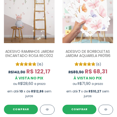
ADESIVO DE BORBOLETAS
ADESIVO RAMINHOS JARDIM
JARDIM AQUARELA PR0196
ENCANTADO ROSA REC002
(6)
(16)
R$ 68,31
R$ 122,17
R$89,90
R$142,90
À VISTA NO PIX
À VISTA NO PIX
R$71,90
R$128,60
ou
ou
a prazo
a prazo
em até
7
x de
R$10,27
sem
em até
10
x de
R$12,86
sem
juros
juros
COMPRAR
COMPRAR