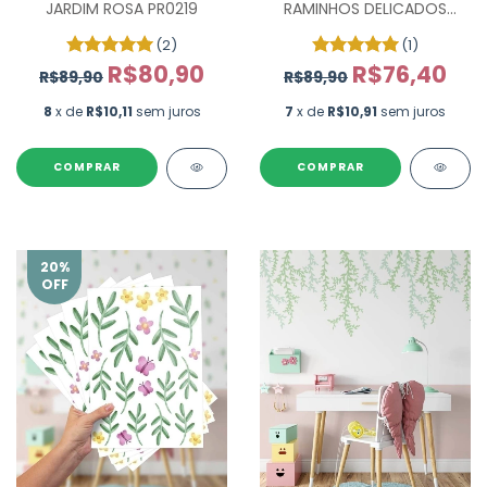
JARDIM ROSA PR0219
RAMINHOS DELICADOS
AQUARELA - 60 UN
(2)
(1)
R$80,90
R$76,40
R$89,90
R$89,90
8
x de
R$10,11
sem juros
7
x de
R$10,91
sem juros
COMPRAR
COMPRAR
20
%
OFF