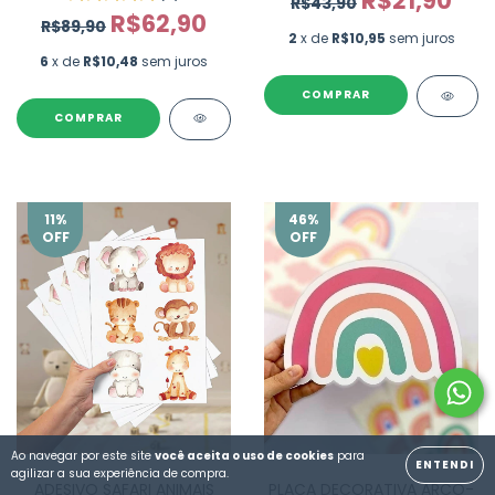
R$21,90
R$43,90
R$62,90
R$89,90
2
x de
R$10,95
sem juros
6
x de
R$10,48
sem juros
COMPRAR
11
%
46
%
OFF
OFF
Ao navegar por este site
você aceita o uso de cookies
para
ENTENDI
agilizar a sua experiência de compra.
ADESIVO SAFARI ANIMAIS
PLACA DECORATIVA ARCO-