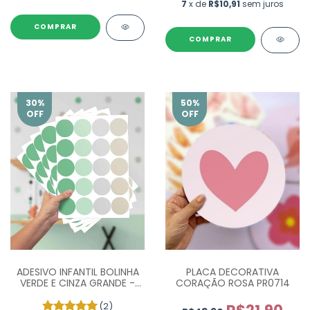
7
x de
R$10,91
sem juros
COMPRAR
30
%
50
%
OFF
OFF
ADESIVO INFANTIL BOLINHA
PLACA DECORATIVA
VERDE E CINZA GRANDE -
CORAÇÃO ROSA PR0714
COM 100 UN
(2)