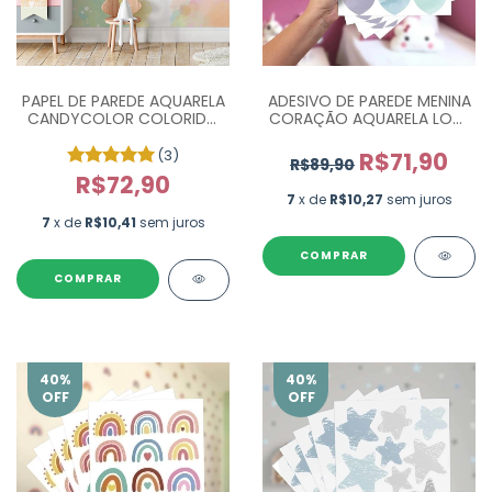
ADESIVO DE PAREDE MENINA
PAPEL DE PAREDE AQUARELA
CORAÇÃO AQUARELA LOVE
CANDYCOLOR COLORIDO
- COM 90 UN
- M²
(3)
R$71,90
R$89,90
R$72,90
7
x de
R$10,27
sem juros
7
x de
R$10,41
sem juros
COMPRAR
40
%
40
%
OFF
OFF