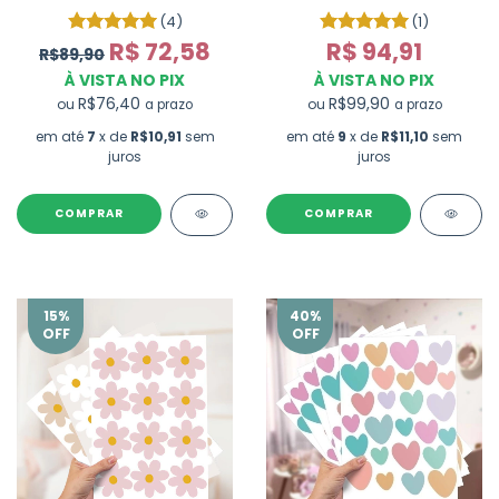
KIT)
(4)
(1)
R$ 72,58
R$ 94,91
R$89,90
À VISTA NO PIX
À VISTA NO PIX
R$76,40
R$99,90
ou
ou
a prazo
a prazo
em até
7
x de
R$10,91
sem
em até
9
x de
R$11,10
sem
juros
juros
COMPRAR
COMPRAR
15
%
40
%
OFF
OFF