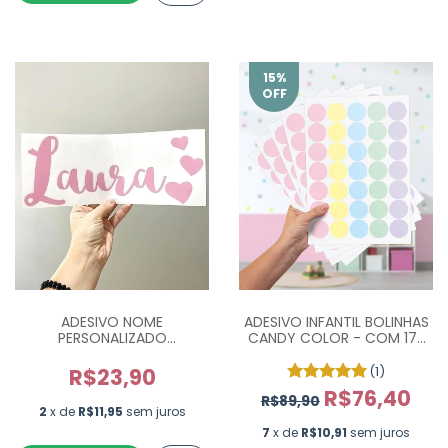
15
%
OFF
ADESIVO NOME
ADESIVO INFANTIL BOLINHAS
PERSONALIZADO
CANDY COLOR - COM 175
"DIVERTIDA" COM
UN
CORAÇÃO
(1)
R$23,90
R$76,40
R$89,90
2
x de
R$11,95
sem juros
7
x de
R$10,91
sem juros