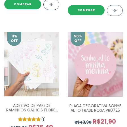
COMPRAR
11
%
50
%
OFF
OFF
ADESIVO DE PAREDE
PLACA DECORATIVA SONHE
RAMINHOS GALHOS FLORES
ALTO FRASE ROSA PR0725
(CORES) - COM 45 UN
(1)
R$21,90
R$43,90