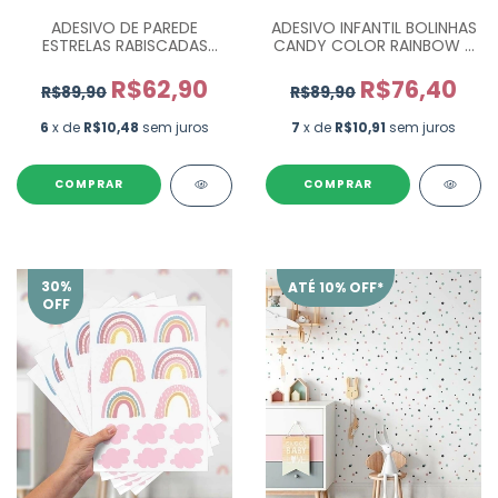
ADESIVO DE PAREDE
ADESIVO INFANTIL BOLINHAS
ESTRELAS RABISCADAS
CANDY COLOR RAINBOW -
ROSA E CINZA - COM 60
COM 175 UN.
UN
R$62,90
R$76,40
R$89,90
R$89,90
6
x de
R$10,48
sem juros
7
x de
R$10,91
sem juros
COMPRAR
COMPRAR
30
%
ATÉ 10% OFF*
OFF