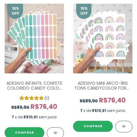
15
%
15
%
OFF
OFF
ADESIVO INFANTIL CONFETE
ADESIVO MINI ARCO-ÍRIS
COLORIDO CANDY COLOR
TONS CANDYCOLOR FORTE
- COM 160 UN
PR0193
(1)
R$76,40
R$89,90
R$76,40
R$89,90
7
x de
R$10,91
sem juros
7
x de
R$10,91
sem juros
COMPRAR
COMPRAR