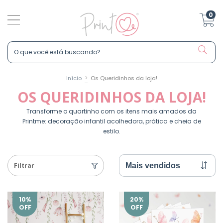
0
>
Início
Os Queridinhos da loja!
OS QUERIDINHOS DA LOJA!
Transforme o quartinho com os itens mais amados da
Printme: decoração infantil acolhedora, prática e cheia de
estilo.
Filtrar
10
%
20
%
OFF
OFF