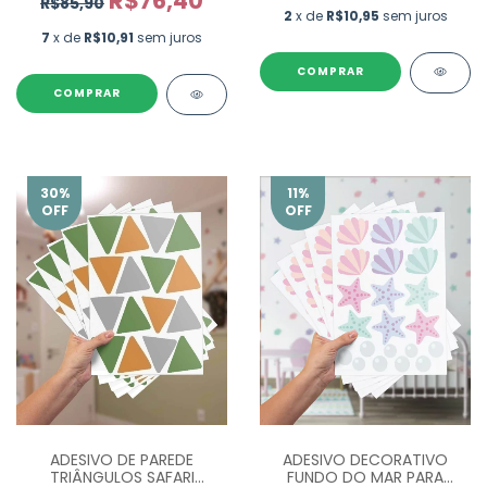
R$76,40
R$85,90
2
x de
R$10,95
sem juros
7
x de
R$10,91
sem juros
COMPRAR
30
%
11
%
OFF
OFF
ADESIVO DE PAREDE
ADESIVO DECORATIVO
TRIÂNGULOS SAFARI
FUNDO DO MAR PARA