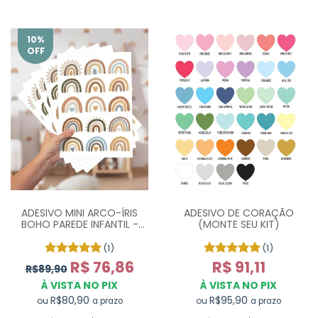
10
%
OFF
ADESIVO MINI ARCO-ÍRIS
ADESIVO DE CORAÇÃO
BOHO PAREDE INFANTIL -
(MONTE SEU KIT)
COM 75 UN
(1)
(1)
R$ 76,86
R$ 91,11
R$89,90
À VISTA NO PIX
À VISTA NO PIX
R$80,90
R$95,90
ou
ou
a prazo
a prazo