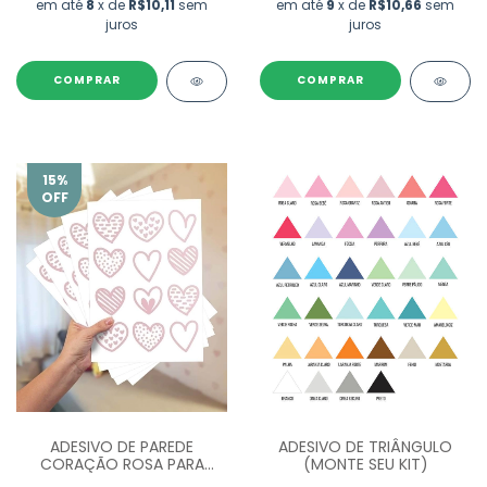
em até
8
x de
R$10,11
sem
em até
9
x de
R$10,66
sem
juros
juros
COMPRAR
COMPRAR
15
%
OFF
ADESIVO DE PAREDE
ADESIVO DE TRIÂNGULO
CORAÇÃO ROSA PARA
(MONTE SEU KIT)
QUARTO DE MENINA - 60