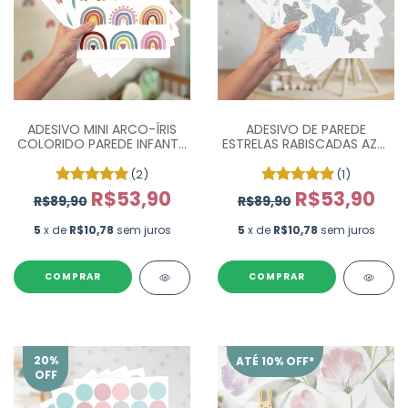
ADESIVO MINI ARCO-ÍRIS
ADESIVO DE PAREDE
COLORIDO PAREDE INFANTIL
ESTRELAS RABISCADAS AZUL
- COM 75 UN
E CINZA - COM 60 UN
(2)
(1)
R$53,90
R$53,90
R$89,90
R$89,90
5
x de
R$10,78
sem juros
5
x de
R$10,78
sem juros
COMPRAR
COMPRAR
20
%
ATÉ 10% OFF*
OFF