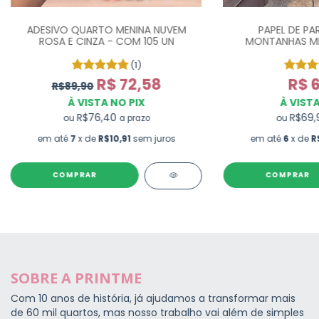
ADESIVO QUARTO MENINA NUVEM
PAPEL DE PAR
ROSA E CINZA - COM 105 UN
MONTANHAS MIN
(1)
R$ 72,58
R$ 6
R$89,90
À VISTA NO PIX
À VISTA
R$76,40
R$69
ou
ou
a prazo
em até
7
x de
R$10,91
sem juros
em até
6
x de
R
COMPRAR
SOBRE A PRINTME
Com 10 anos de história, já ajudamos a transformar mais
de 60 mil quartos, mas nosso trabalho vai além de simples