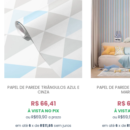
PAPEL DE PAREDE TRIÂNGULOS AZUL E
PAPEL DE PAREDE
CINZA
MAR
R$ 66,41
R$ 6
À VISTA NO PIX
À VISTA
R$69,90
R$69
ou
ou
a prazo
em até
6
x de
R$11,65
sem juros
em até
6
x de
R