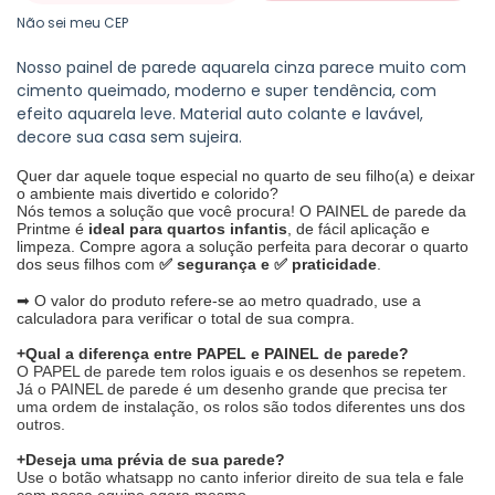
Não sei meu CEP
Nosso painel de parede aquarela cinza parece muito com
cimento queimado, moderno e super tendência, com
efeito aquarela leve. Material auto colante e lavável,
decore sua casa sem sujeira.
Quer dar aquele toque especial no quarto de seu filho(a) e deixar
o ambiente mais divertido e colorido?
Nós temos a solução que você procura! O PAINEL de parede da
Printme é
ideal para quartos infantis
, de fácil aplicação e
limpeza. Compre agora a solução perfeita para decorar o quarto
dos seus filhos com
✅ segurança e ✅ praticidade
.
➡ O valor do produto refere-se ao metro quadrado, use a
calculadora para verificar o total de sua compra.
+Qual a diferença entre PAPEL e PAINEL de parede?
O PAPEL de parede tem rolos iguais e os desenhos se repetem.
Já o PAINEL de parede é um desenho grande que precisa ter
uma ordem de instalação, os rolos são todos diferentes uns dos
outros.
+Deseja uma prévia de sua parede?
Use o botão whatsapp no canto inferior direito de sua tela e fale
com nossa equipe agora mesmo.