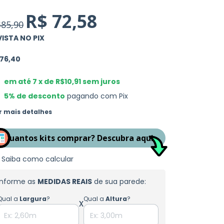
R$ 72,58
85,90
VISTA NO PIX
76,40
em até
7
x de
R$10,91
sem juros
5% de desconto
pagando com Pix
r mais detalhes
Quantos kits comprar? Descubra aqui
Saiba como calcular
Informe as
MEDIDAS REAIS
de sua parede:
Qual a
Largura
?
Qual a
Altura
?
x