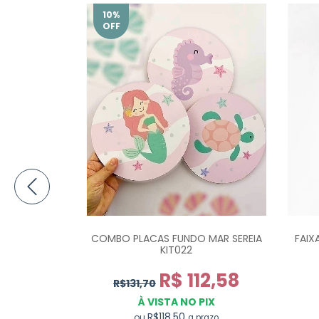
10
%
OFF
NUVEM COM
COMBO PLACAS FUNDO MAR SEREIA
FAIX
Y PR0790
KIT022
91
R$ 112,58
R$131,70
PIX
À VISTA NO PIX
R$118,50
ou
prazo
a prazo