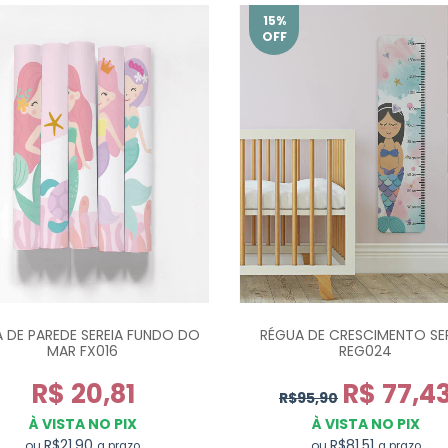
15
%
OFF
A DE PAREDE SEREIA FUNDO DO
RÉGUA DE CRESCIMENTO SER
MAR FX016
REG024
R$ 20,81
R$ 77,4
R$95,90
À VISTA NO PIX
À VISTA NO PIX
R$21,90
R$81,51
ou
ou
a prazo
a prazo