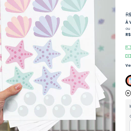
R$
À 
ou
R$
Ve