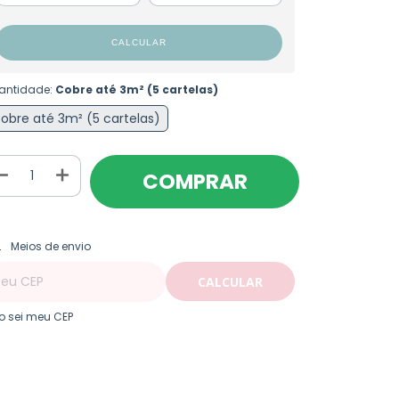
CALCULAR
antidade:
Cobre até 3m² (5 cartelas)
obre até 3m² (5 cartelas)
ALTERAR CEP
regas para o CEP:
Meios de envio
CALCULAR
o sei meu CEP