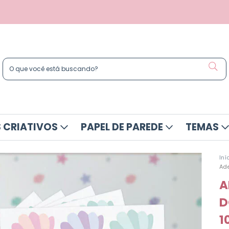
 CRIATIVOS
PAPEL DE PAREDE
TEMAS
Iní
Ade
A
D
1