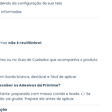
dendo da configuração da sua tela.
s informadas.
, mas
não é reutilizável
.
entes ou no Guia de Cuidados que acompanha o produto.
borda branca, destácel e fácil de aplicar.
eceber os Adesivos da Printme?
rtante: preparada com massa corrida e lixada. 👉 Se
não vai grudar. Prepare ela antes de aplicar.
ação