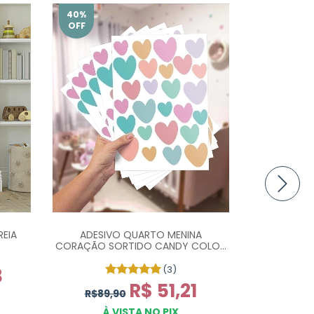
40
%
15
%
OFF
OFF
ADESIVO QUARTO MENINA
EIA
FLÂMULA P
CORAÇÃO SORTIDO CANDY COLOR
NOME FU
- COM 130 UN
(3)
3
R$69,9
R$ 51,21
R$89,90
À 
À VISTA NO PIX
ou