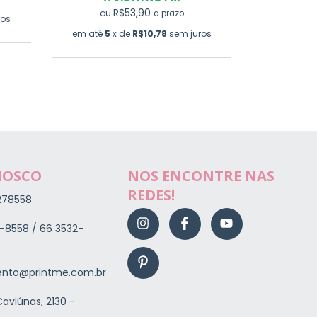
R$53,90
ou
a prazo
ros
em até
5
em até
5
x de
R$10,78
sem juros
NOSCO
NOS ENCONTRE NAS
REDES!
278558
-8558 / 66 3532-
nto@printme.com.br
aviúnas, 2130 -