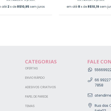
 até
2
x de
R$10,95
sem juros
em até
8
x de
R$10,19
sem ju
CATEGORIAS
FALE CO
OFERTAS
5566992
ENVIO RÁPIDO
66 99227
7858
ADESIVOS CRIATIVOS
atendime
PAPEL DE PAREDE
Rua das C
TEMAS
Sala02