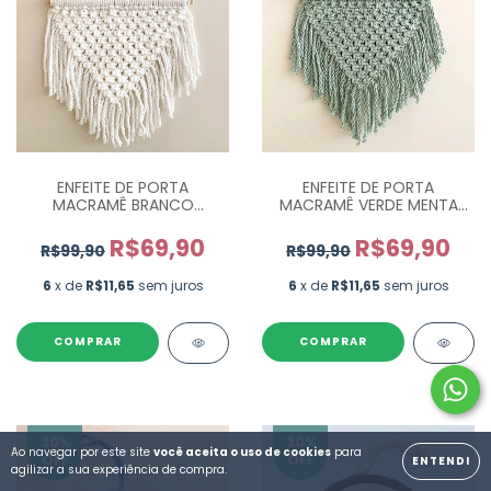
ENFEITE DE PORTA
ENFEITE DE PORTA
MACRAMÊ BRANCO
MACRAMÊ VERDE MENTA
MAC006
MAC009
R$69,90
R$69,90
R$99,90
R$99,90
6
x de
R$11,65
sem juros
6
x de
R$11,65
sem juros
30
%
30
%
Ao navegar por este site
você aceita o uso de cookies
para
OFF
OFF
ENTENDI
agilizar a sua experiência de compra.