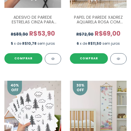
ADESIVO DE PAREDE
PAPEL DE PAREDE XADREZ
ESTRELAS CINZA PARA
AQUARELA ROSA COM
QUARTO INFANTIL - 60 UN
FLORES LILY
R$53,90
R$69,00
R$89,90
R$72,90
5
x de
R$10,78
sem juros
6
x de
R$11,50
sem juros
COMPRAR
40
%
30
%
OFF
OFF