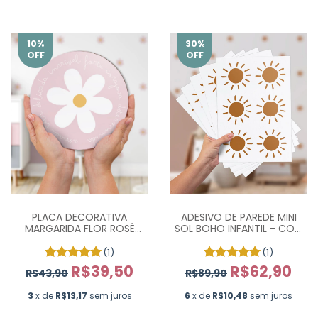
10
%
30
%
OFF
OFF
ADESIVO DE PAREDE MINI
PLACA DECORATIVA
SOL BOHO INFANTIL - COM
MARGARIDA FLOR ROSÊ
36 UN
PR0784
(1)
(1)
R$62,90
R$39,50
R$89,90
R$43,90
6
x de
R$10,48
sem juros
3
x de
R$13,17
sem juros