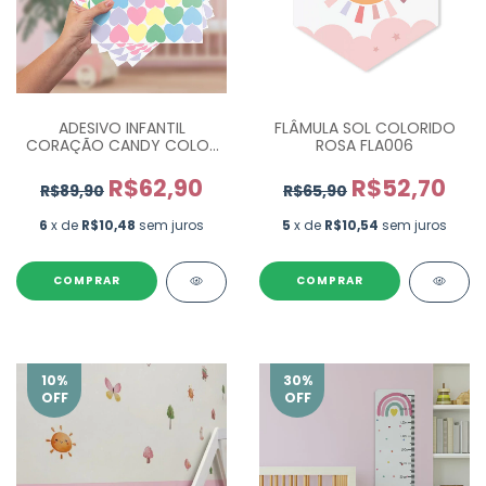
ADESIVO INFANTIL
FLÂMULA SOL COLORIDO
CORAÇÃO CANDY COLOR
ROSA FLA006
FORTE - COM 270 UN.
R$62,90
R$52,70
R$89,90
R$65,90
6
x de
R$10,48
sem juros
5
x de
R$10,54
sem juros
COMPRAR
10
%
30
%
OFF
OFF