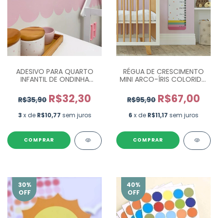
ADESIVO PARA QUARTO
RÉGUA DE CRESCIMENTO
INFANTIL DE ONDINHA
MINI ARCO-ÍRIS COLORIDO
(ESCOLHA A COR) MEDIDA
FUNDO BRANCO REG001
100X13CM
R$32,30
R$67,00
R$35,90
R$95,90
3
x de
R$10,77
sem juros
6
x de
R$11,17
sem juros
COMPRAR
30
%
40
%
OFF
OFF