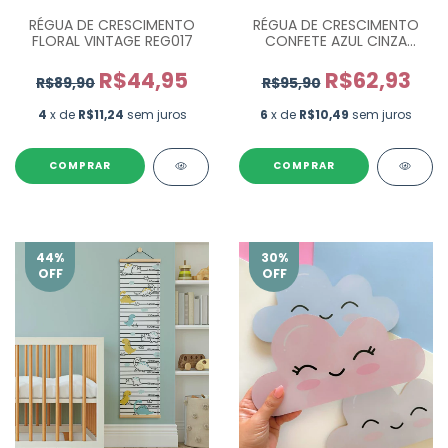
RÉGUA DE CRESCIMENTO
RÉGUA DE CRESCIMENTO
FLORAL VINTAGE REG017
CONFETE AZUL CINZA
REG013
R$44,95
R$62,93
R$89,90
R$95,90
4
x de
R$11,24
sem juros
6
x de
R$10,49
sem juros
COMPRAR
COMPRAR
44
%
30
%
OFF
OFF