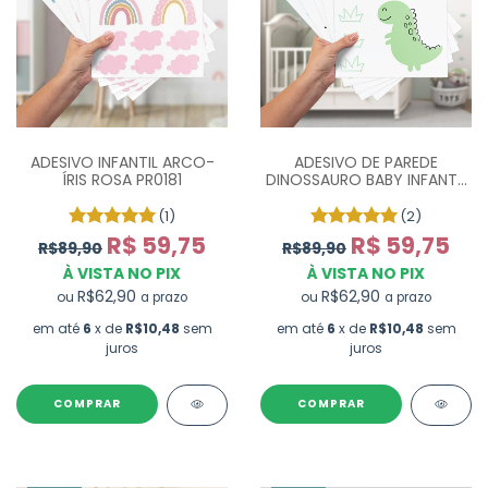
ADESIVO INFANTIL ARCO-
ADESIVO DE PAREDE
ÍRIS ROSA PR0181
DINOSSAURO BABY INFANTIL
- ESCOLHA A COR
(1)
(2)
R$ 59,75
R$ 59,75
R$89,90
R$89,90
À VISTA NO PIX
À VISTA NO PIX
R$62,90
R$62,90
ou
ou
a prazo
a prazo
em até
6
x de
R$10,48
sem
em até
6
x de
R$10,48
sem
juros
juros
COMPRAR
COMPRAR