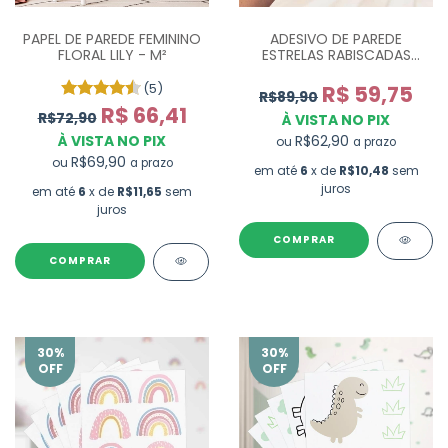
ADESIVO DE PAREDE
PAPEL DE PAREDE FEMININO
ESTRELAS RABISCADAS
FLORAL LILY - M²
ROSA E CINZA - COM 60
UN
(5)
R$ 59,75
R$89,90
R$ 66,41
R$72,90
À VISTA NO PIX
R$62,90
À VISTA NO PIX
ou
a prazo
R$69,90
ou
a prazo
em até
6
x de
R$10,48
sem
juros
em até
6
x de
R$11,65
sem
juros
COMPRAR
30
%
30
%
OFF
OFF