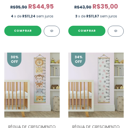
R$44,95
R$35,00
R$95,90
R$43,90
4
x de
R$11,24
sem juros
3
x de
R$11,67
sem juros
COMPRAR
30
%
34
%
OFF
OFF
RÉGUA DE CRESCIMENTO
RÉGUA DE CRESCIMENTO