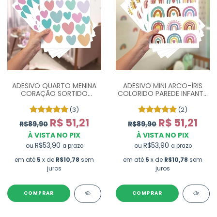
ADESIVO QUARTO MENINA
ADESIVO MINI ARCO-ÍRIS
CORAÇÃO SORTIDO
COLORIDO PAREDE INFANTIL
CANDY COLOR - COM 130
- COM 75 UN
UN
(3)
(2)
R$ 51,21
R$ 51,21
R$89,90
R$89,90
À VISTA NO PIX
À VISTA NO PIX
R$53,90
R$53,90
ou
ou
a prazo
a prazo
em até
5
x de
R$10,78
sem
em até
5
x de
R$10,78
sem
juros
juros
COMPRAR
COMPRAR