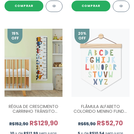
COMPRAR
15
%
20
%
OFF
OFF
RÉGUA DE CRESCIMENTO
FLÂMULA ALFABETO
CARRINHO TRÂNSITO
COLORIDO MENINO FUNDO
REG034
BRANCO FLA003
R$129,90
R$52,70
R$152,90
R$65,90
10
x de
R$12,99
sem juros
5
x de
R$10,54
sem juros