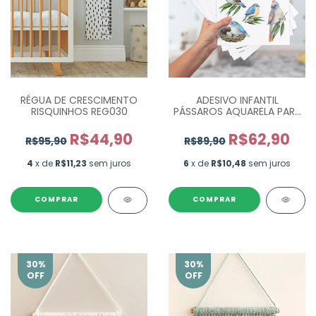
ADESIVO INFANTIL
RÉGUA DE CRESCIMENTO
PÁSSAROS AQUARELA PARA
RISQUINHOS REG030
QUARTO BEBÊ - 45 UN
R$62,90
R$44,90
R$89,90
R$95,90
6
x de
R$10,48
sem juros
4
x de
R$11,23
sem juros
COMPRAR
COMPRAR
30
%
30
%
OFF
OFF