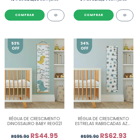
COMPRAR
53
%
34
%
OFF
OFF
RÉGUA DE CRESCIMENTO
RÉGUA DE CRESCIMENTO
DINOSSAURO BABY REG021
ESTRELAS RABISCADAS AZUL
CINZA REG043
R$44,95
R$62,93
R$95,90
R$95,90