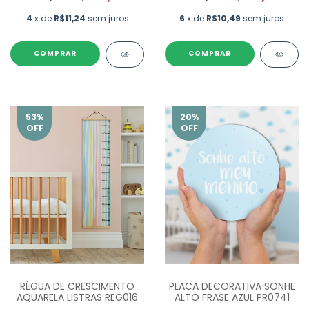
4
x de
R$11,24
sem juros
6
x de
R$10,49
sem juros
COMPRAR
COMPRAR
53
%
20
%
OFF
OFF
RÉGUA DE CRESCIMENTO
PLACA DECORATIVA SONHE
AQUARELA LISTRAS REG016
ALTO FRASE AZUL PR0741