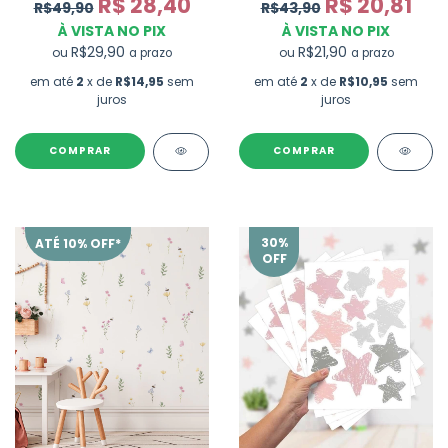
R$ 28,40
R$ 20,81
R$49,90
R$43,90
À VISTA NO PIX
À VISTA NO PIX
R$29,90
R$21,90
ou
ou
a prazo
a prazo
em até
2
x de
R$14,95
sem
em até
2
x de
R$10,95
sem
juros
juros
30
%
ATÉ 10% OFF*
OFF