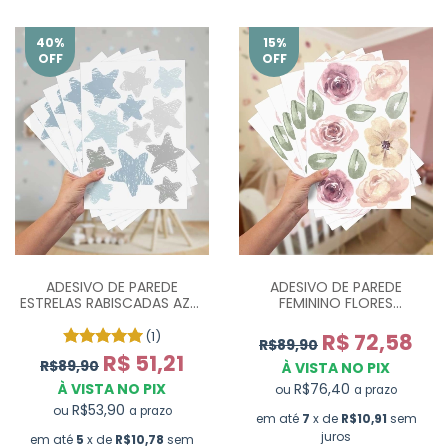
40
%
15
%
OFF
OFF
ADESIVO DE PAREDE
ADESIVO DE PAREDE
ESTRELAS RABISCADAS AZUL
FEMININO FLORES
E CINZA - COM 60 UN
AQUARELA VINTAGE - COM
55 UN
(1)
R$ 72,58
R$89,90
R$ 51,21
R$89,90
À VISTA NO PIX
À VISTA NO PIX
R$76,40
ou
a prazo
R$53,90
ou
a prazo
em até
7
x de
R$10,91
sem
juros
em até
5
x de
R$10,78
sem