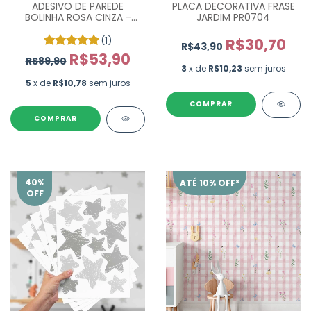
ADESIVO DE PAREDE
PLACA DECORATIVA FRASE
BOLINHA ROSA CINZA -
JARDIM PR0704
COM 175 UN.
(1)
R$30,70
R$43,90
R$53,90
R$89,90
3
x de
R$10,23
sem juros
5
x de
R$10,78
sem juros
COMPRAR
40
%
ATÉ 10% OFF*
OFF