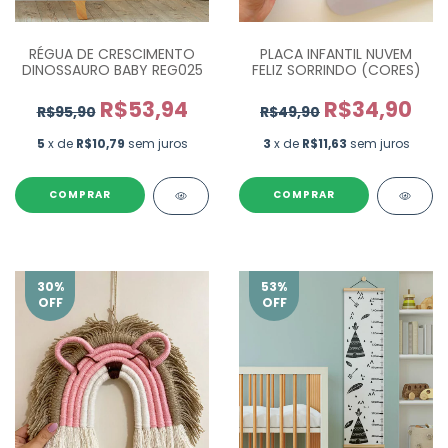
RÉGUA DE CRESCIMENTO
PLACA INFANTIL NUVEM
DINOSSAURO BABY REG025
FELIZ SORRINDO (CORES)
R$53,94
R$34,90
R$95,90
R$49,90
5
x de
R$10,79
sem juros
3
x de
R$11,63
sem juros
COMPRAR
COMPRAR
30
%
53
%
OFF
OFF