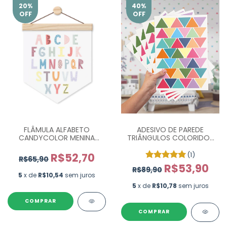
20
%
40
%
OFF
OFF
FLÂMULA ALFABETO
ADESIVO DE PAREDE
CANDYCOLOR MENINA
TRIÂNGULOS COLORIDOS
FUNDO BRANCO FLA004
INFANTIL - COM 210 UN
(1)
R$52,70
R$65,90
R$53,90
R$89,90
5
x de
R$10,54
sem juros
5
x de
R$10,78
sem juros
COMPRAR