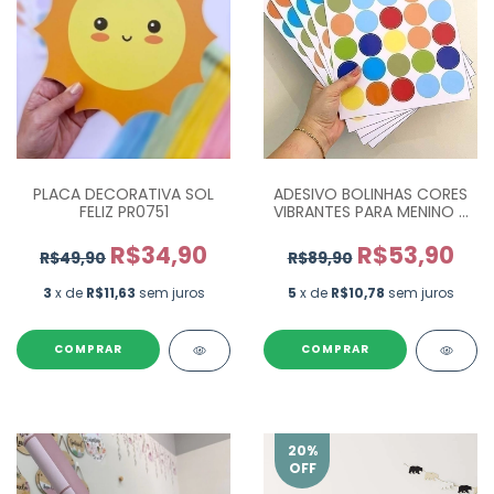
PLACA DECORATIVA SOL
ADESIVO BOLINHAS CORES
FELIZ PR0751
VIBRANTES PARA MENINO -
COM 175 UN
R$34,90
R$53,90
R$49,90
R$89,90
3
x de
R$11,63
sem juros
5
x de
R$10,78
sem juros
COMPRAR
20
%
OFF