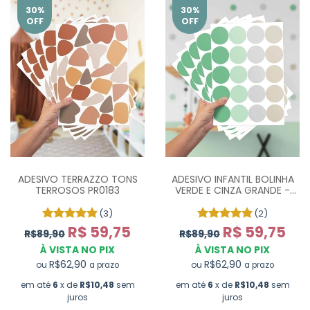
30
%
30
%
OFF
OFF
ADESIVO TERRAZZO TONS
ADESIVO INFANTIL BOLINHA
TERROSOS PR0183
VERDE E CINZA GRANDE -
COM 100 UN
(3)
(2)
R$ 59,75
R$ 59,75
R$89,90
R$89,90
À VISTA NO PIX
À VISTA NO PIX
R$62,90
R$62,90
ou
ou
a prazo
a prazo
em até
6
x de
R$10,48
sem
em até
6
x de
R$10,48
sem
juros
juros