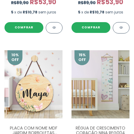
R$53,90
R$53,90
R$89,90
R$89,90
5
x de
R$10,78
sem juros
5
x de
R$10,78
sem juros
COMPRAR
COMPRAR
10
%
15
%
OFF
OFF
PLACA COM NOME MDF
RÉGUA DE CRESCIMENTO
JARDIM BORBOLETAS
CORAÇÃO NINA REG004