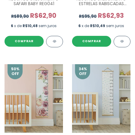
SAFARI BABY REG041
ESTRELAS RABISCADAS
ROSA CINZA REG042
R$62,90
R$62,93
R$89,90
R$95,90
6
x de
R$10,48
sem juros
6
x de
R$10,49
sem juros
COMPRAR
COMPRAR
50
%
34
%
OFF
OFF