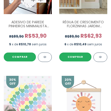
ADESIVO DE PAREDE
RÉGUA DE CRESCIMENTO
PINHEIROS MINIMALISTA
FLORZINHAS JARDIM
INFANTIL - 100 UN
REG046
R$53,90
R$62,93
R$89,90
R$89,90
5
x de
R$10,78
sem juros
6
x de
R$10,49
sem juros
COMPRAR
COMPRAR
30
%
20
%
OFF
OFF