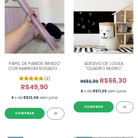
PAPEL DE PAREDE RIPADO
ADESIVO DE LOUSA
COR MARROM ROSADO -
"QUADRO NEGRO"
ROLO 1,10M X 58CM
(3)
R$66,30
R$82,90
R$49,90
6
x de
R$11,05
sem juros
4
x de
R$12,48
sem juros