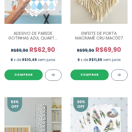
ADESIVO DE PAREDE
ENFEITE DE PORTA
GOTINHAS AZUL QUARTO
MACRAMÊ CRU MAC007
DE MENINO - COM 140 UN
R$62,90
R$69,90
R$89,90
R$99,90
6
x de
R$10,48
sem juros
6
x de
R$11,65
sem juros
COMPRAR
53
%
30
%
OFF
OFF