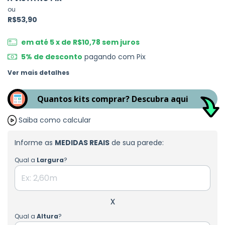
ou
R$53,90
em até
5
x de
R$10,78
sem juros
5% de desconto
pagando com Pix
Ver mais detalhes
Quantos kits comprar? Descubra aqui
Saiba como calcular
Informe as
MEDIDAS REAIS
de sua parede:
Qual a
Largura
?
x
Qual a
Altura
?