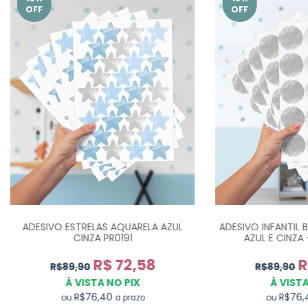
OFF
OFF
ADESIVO ESTRELAS AQUARELA AZUL
ADESIVO INFANTIL 
CINZA PR0191
AZUL E CINZA
R$ 72,58
R
R$89,90
R$89,90
À VISTA NO PIX
À VISTA
R$76,40
R$76
ou
ou
a prazo