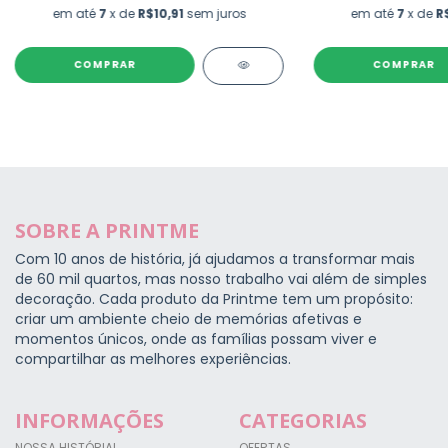
em até
7
x de
R$10,91
sem juros
em até
7
x de
R
COMPRAR
COMPRAR
SOBRE A PRINTME
Com 10 anos de história, já ajudamos a transformar mais
de 60 mil quartos, mas nosso trabalho vai além de simples
decoração. Cada produto da Printme tem um propósito:
criar um ambiente cheio de memórias afetivas e
momentos únicos, onde as famílias possam viver e
compartilhar as melhores experiências.
INFORMAÇÕES
CATEGORIAS
NOSSA HISTÓRIA!
OFERTAS