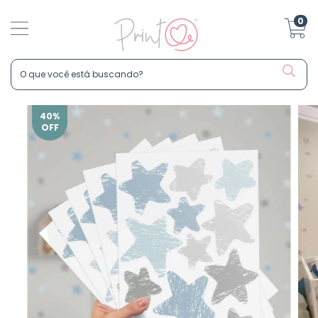
0
40
%
OFF