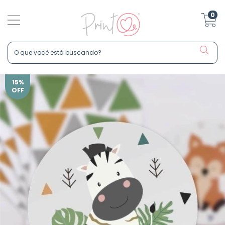
0
15
%
OFF