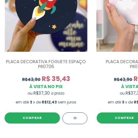
PLACA DECORATIVA FOGUETE ESPAÇO
PLACA DECORAT
PR0706
PR0
R$ 35,43
R
R$43,90
R$43,90
À VISTA NO PIX
À VISTA
R$37,30
R$37
ou
ou
a prazo
em até
3
x de
R$12,43
sem juros
em até
3
x de
R
COMPRAR