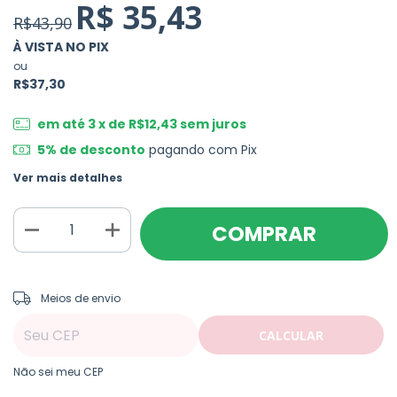
R$ 35,43
R$43,90
À VISTA NO PIX
ou
R$37,30
em até
3
x de
R$12,43
sem juros
5% de desconto
pagando com Pix
Ver mais detalhes
ALTERAR CEP
Entregas para o CEP:
Meios de envio
CALCULAR
Não sei meu CEP