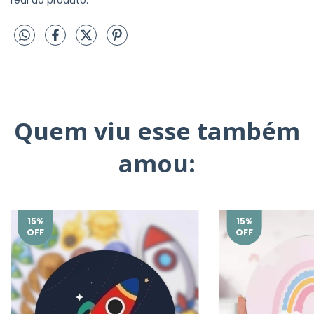
real do produto.
Quem viu esse também
amou:
15
%
15
%
OFF
OFF