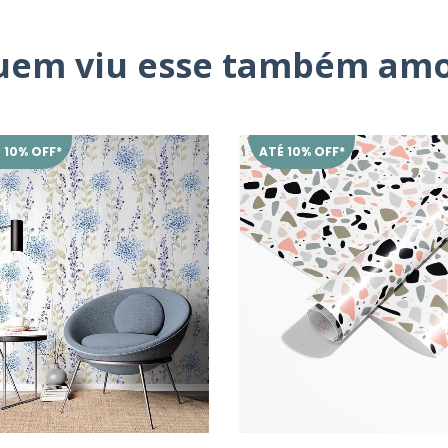
uem viu esse também amo
 10% OFF*
ATÉ 10% OFF*