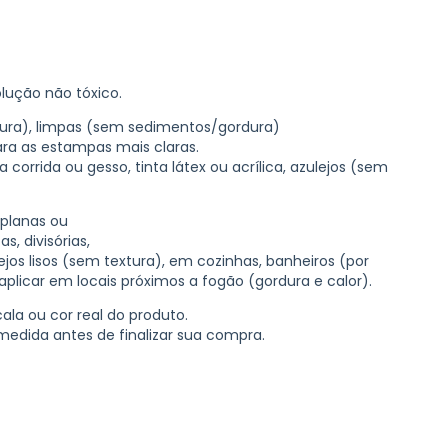
olução não tóxico.
xtura), limpas (sem sedimentos/gordura)
ara as estampas mais claras.
corrida ou gesso, tinta látex ou acrílica, azulejos (sem
planas ou
s, divisórias,
lejos lisos (sem textura), em cozinhas, banheiros (por
aplicar em locais próximos a fogão (gordura e calor).
ala ou cor real do produto.
 medida antes de finalizar sua compra.