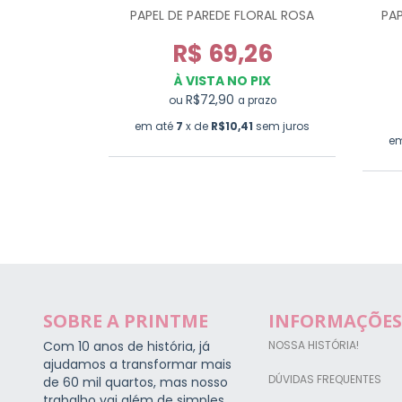
EIRA BRANCA
PAPEL DE PAREDE FLORAL ROSA
PAP
26
R$ 69,26
PIX
À VISTA NO PIX
R$72,90
ou
razo
a prazo
sem juros
em até
7
x de
R$10,41
sem juros
e
SOBRE A PRINTME
INFORMAÇÕES
Com 10 anos de história, já
NOSSA HISTÓRIA!
ajudamos a transformar mais
DÚVIDAS FREQUENTES
de 60 mil quartos, mas nosso
trabalho vai além de simples