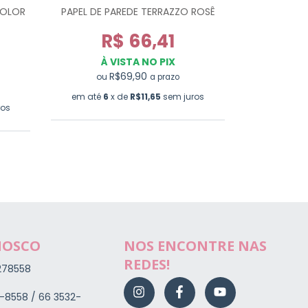
COLOR
PAPEL DE PAREDE TERRAZZO ROSÊ
PAPEL 
R$ 66,41
R
À VISTA NO PIX
À 
R$69,90
ou
a prazo
ou
em até
6
x de
R$11,65
sem juros
ros
em até
6
NOSCO
NOS ENCONTRE NAS
REDES!
278558
-8558 / 66 3532-