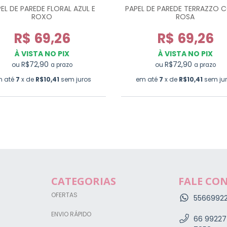
EL DE PAREDE FLORAL AZUL E
PAPEL DE PAREDE TERRAZZO 
ROXO
ROSA
R$ 69,26
R$ 69,26
À VISTA NO PIX
À VISTA NO PIX
R$72,90
R$72,90
ou
ou
a prazo
a prazo
m até
7
x de
R$10,41
sem juros
em até
7
x de
R$10,41
sem ju
CATEGORIAS
FALE CO
OFERTAS
5566992
ENVIO RÁPIDO
66 99227