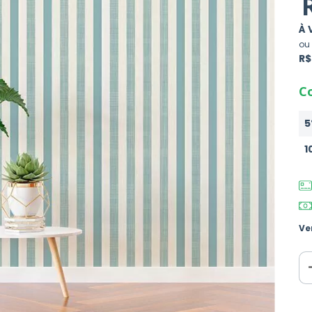
À 
ou
R$
C
5
1
Ve