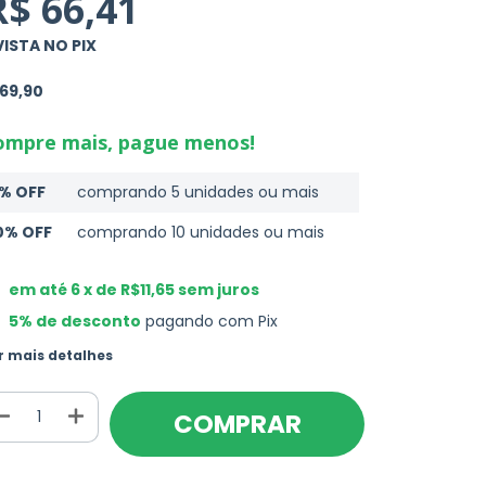
R$ 66,41
VISTA NO PIX
69,90
ompre mais, pague menos!
% OFF
comprando 5 unidades ou mais
0% OFF
comprando 10 unidades ou mais
em até
6
x de
R$11,65
sem juros
5% de desconto
pagando com Pix
r mais detalhes