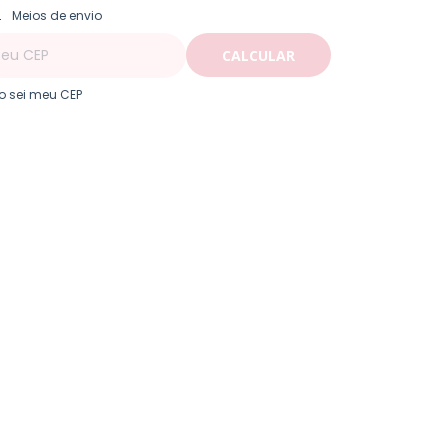
ALTERAR CEP
regas para o CEP:
Meios de envio
CALCULAR
o sei meu CEP