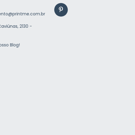
nto@printme.com.br
aviúnas, 2130 -
osso Blog!