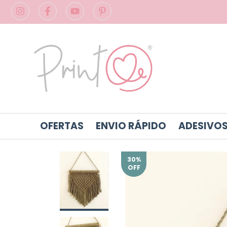
OFERTAS
ENVIO RÁPIDO
ADESIVOS
30
%
OFF