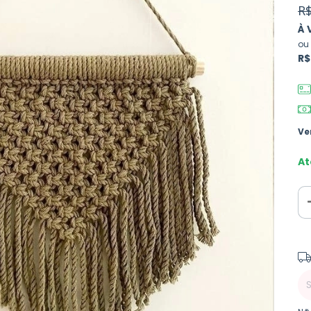
R$
À 
ou
R$
Ve
At
Ent