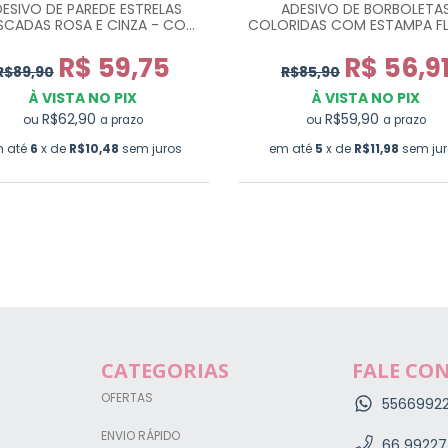
ESIVO DE PAREDE ESTRELAS
ADESIVO DE BORBOLETA
SCADAS ROSA E CINZA - COM
COLORIDAS COM ESTAMPA F
60 UN
PR0069
R$ 59,75
R$ 56,9
R$89,90
R$85,90
À VISTA NO PIX
À VISTA NO PIX
R$62,90
R$59,90
ou
ou
a prazo
a prazo
 até
6
x de
R$10,48
sem juros
em até
5
x de
R$11,98
sem ju
CATEGORIAS
FALE CO
OFERTAS
5566992
ENVIO RÁPIDO
66 99227