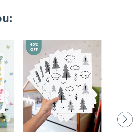
u:
40
%
30
%
OFF
OFF