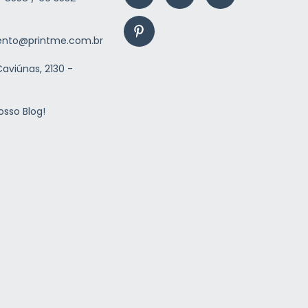
nto@printme.com.br
aviúnas, 2130 -
osso Blog!