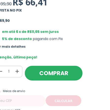
R$ 66,41
99,90
VISTA NO PIX
69,90
em até
6
x de
R$11,65
sem juros
5% de desconto
pagando com Pix
r mais detalhes
enção, última peça!
ALTERAR CEP
regas para o CEP:
Meios de envio
CALCULAR