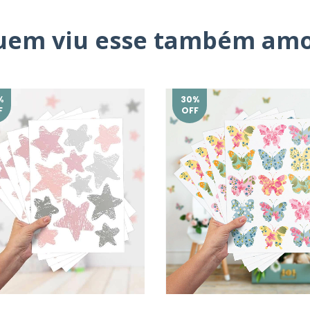
uem viu esse também amo
%
30
%
F
OFF