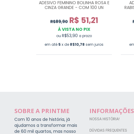
ADESIVO FEMININO BOLINHA ROSA E
AD
ETA PR0137
CINZA GRANDE - COM 100 UN
RABI
7,00
R$ 51,21
R$89,90
PIX
À VISTA NO PIX
prazo
R$53,90
ou
a prazo
0
sem juros
em até
5
x de
R$10,78
sem juros
em
SOBRE A PRINTME
INFORMAÇÕES
Com 10 anos de história, já
NOSSA HISTÓRIA!
ajudamos a transformar mais
DÚVIDAS FREQUENTES
de 60 mil quartos, mas nosso