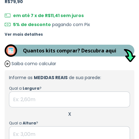
R$79,90
em até
7
x de
R$11,41
sem juros
5% de desconto
pagando com Pix
Ver mais detalhes
Quantos kits comprar? Descubra aqui
Saiba como calcular
Informe as
MEDIDAS REAIS
de sua parede:
Qual a
Largura
?
x
Qual a
Altura
?