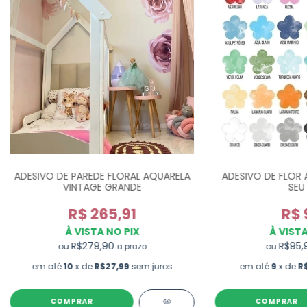
ADESIVO DE PAREDE FLORAL AQUARELA
ADESIVO DE FLOR
VINTAGE GRANDE
SEU 
R$ 265,91
R$ 9
À VISTA NO PIX
À VISTA
R$279,90
R$95
ou
ou
a prazo
em até
10
x de
R$27,99
sem juros
em até
9
x de
R
COMPRAR