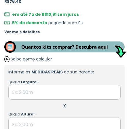
R$76,40
em até
7
x de
R$10,91
sem juros
5% de desconto
pagando com Pix
Ver mais detalhes
Quantos kits comprar? Descubra aqui
Saiba como calcular
Informe as
MEDIDAS REAIS
de sua parede:
Qual a
Largura
?
x
Qual a
Altura
?