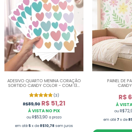
ADESIVO QUARTO MENINA CORAÇÃO
PAINEL DE P
SORTIDO CANDY COLOR - COM 130
CANDY
UN
(3)
R$ 6
R$ 51,21
R$89,90
À VISTA
À VISTA NO PIX
R$72
ou
R$53,90
ou
a prazo
em até
7
x de
R
em até
5
x de
R$10,78
sem juros