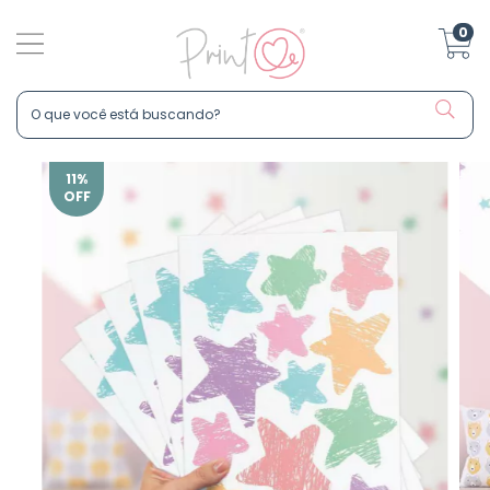
0
11
%
OFF