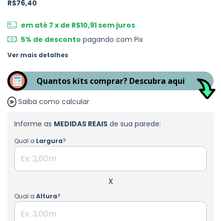
R$76,40
em até
7
x de
R$10,91
sem juros
5% de desconto
pagando com Pix
Ver mais detalhes
Quantos kits comprar? Descubra aqui
Saiba como calcular
Informe as
MEDIDAS REAIS
de sua parede:
Qual a
Largura
?
x
Qual a
Altura
?