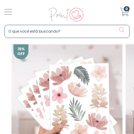
0
15
%
OFF