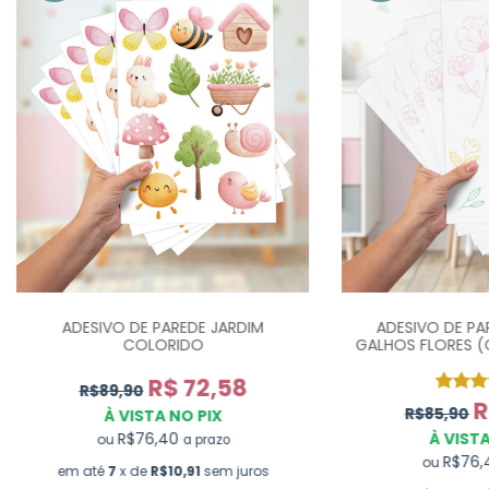
ADESIVO DE PAREDE JARDIM
ADESIVO DE PA
COLORIDO
GALHOS FLORES (
U
R$ 72,58
R$89,90
R
R$85,90
À VISTA NO PIX
R$76,40
À VISTA
ou
a prazo
R$76
ou
em até
7
x de
R$10,91
sem juros